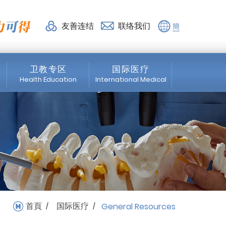
友善连结
联络我们
簡
卫教专区
国际医疗
Health Education
International Medical
脊椎专区
News
微创脊椎手术
Spine Area
震波专区
Orthopedics
骨科专区
Healthcare services
首頁
国际医疗
General Resources
/
/
物理治疗
Rehabilitation