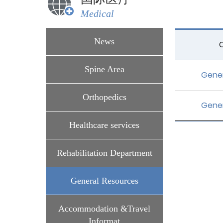
Medical
News
Spine Area
Gener
Orthopedics
Gener
Healthcare services
Rehabilitation Department
General Resources
Accommodation &Travel
Informat