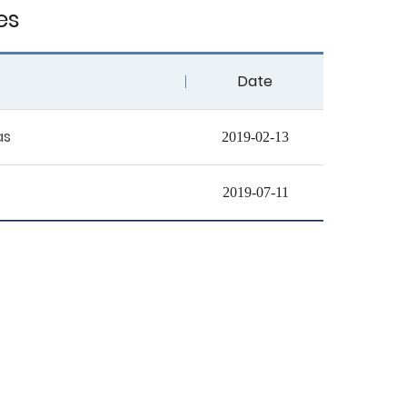
es
Department
卫教影片
General Resources
Date
Accommodation
as
2019-02-13
&Travel Informat
2019-07-11
Contact us