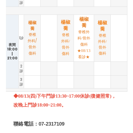
診
楊椒
楊椒
楊椒
楊椒
喬
喬
喬
喬
脊椎外
脊椎
脊椎
脊椎
1診
科/骨外
外科/
外科/
外科/
夜間
傷科
骨外
骨外
骨外
18:00
★08/13
傷科
|
傷科
傷科
看診★
21:00
2
診
3
診
◆08/13(四)下午門診13:30~17:00休診(復健照常)，
改晚上門診18:00~21:00。
聯絡電話：07-2317109