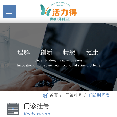
主選單
门诊时间表_门诊挂号 | 活
关于活力得
力得
About
最新消息
News
医疗服务
Medical Service
门诊挂号
Registration
就医指南
首頁
门诊挂号
门诊时间表
/
/
Medical Instruction
门诊挂号
卫教专区
Registration
Health Education