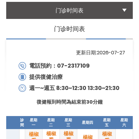
门诊时间表
国际医疗
International Medical
门诊时间表
友善连结
Links
更新日期:2026-07-27
联络我们
電話預約：07-2317109
Contact
提供復健治療
週一~週五 8:30~12:30 13:30~21:30
復健報到時間為結束前30分鐘
診
星期
星期
星期
星期
星期
星期四
間
一
二
三
五
六
楊椒
楊椒
楊椒
楊椒
楊椒