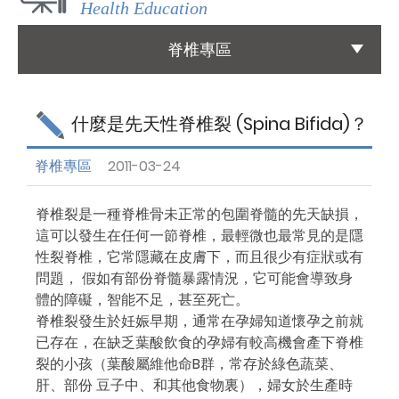
Health Education
國際醫療
脊椎專區
International Medical
友善連結
什麼是先天性脊椎裂 (Spina Bifida)？
Links
脊椎專區
2011-03-24
聯絡我們
Contact
脊椎裂是一種脊椎骨未正常的包圍脊髓的先天缺損，
這可以發生在任何一節脊椎，最輕微也最常見的是隱
性裂脊椎，它常隱藏在皮膚下，而且很少有症狀或有
問題， 假如有部份脊髓暴露情況，它可能會導致身
體的障礙，智能不足，甚至死亡。
脊椎裂發生於妊娠早期，通常在孕婦知道懷孕之前就
已存在，在缺乏葉酸飲食的孕婦有較高機會產下脊椎
裂的小孩（葉酸屬維他命B群，常存於綠色蔬菜、
肝、部份 豆子中、和其他食物裏），婦女於生產時