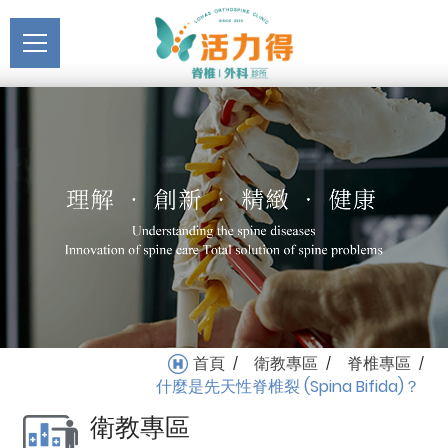
主選單
什麼是先天性脊椎裂
關於活力得
(Spina Bifida)？_脊椎專
About
區_衛教專區 | 活力得脊椎
最新消息
外科診所
News
醫療服務
Medical Service
門診掛號
Registration
就醫指南
首頁
衛教專區
脊椎專區
/
/
/
Medical Instruction
什麼是先天性脊椎裂 (Spina Bifida)？
衛教專區
衛教專區
Health Education