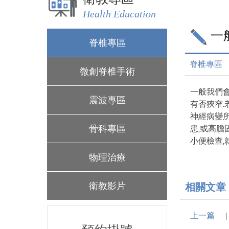
Health Education
一
脊椎專區
脊椎專區
微創脊椎手術
一般我們會
震波專區
有否狹窄.
神經病變所
骨科專區
患,或高膽
小便檢查,
物理治療
衛教影片
相關文章
上一篇