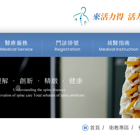
些初步檢查呢?_脊椎專區_衛
醫療服務
門診掛號
就醫指南
Medical Service
Registration
Medical Instruction
醫師簡介
門診時間表
掛號注意事項
內視鏡中心
網路掛號
收費標準
醫療設備
首頁
衛教專區
/
/