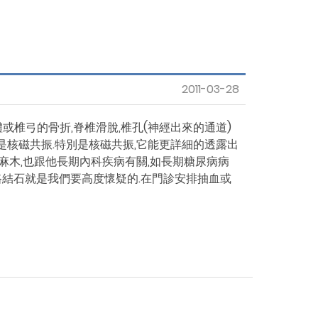
衛教影片
General Resources
Accommodation
2011-03-28
Contact us
或椎弓的骨折,脊椎滑脫,椎孔(神經出來的通道)
是核磁共振.特別是核磁共振,它能更詳細的透露出
麻木,也跟他長期內科疾病有關,如長期糖尿病病
尿路結石就是我們要高度懷疑的.在門診安排抽血或