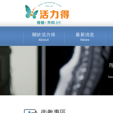
主選單
一般門診時你們會排哪
所
關於活力得
最新消息
About
News
診所介紹
全部消息
服務項目
最新公告
交通位置
公開資訊
媒體專區
衛教專區