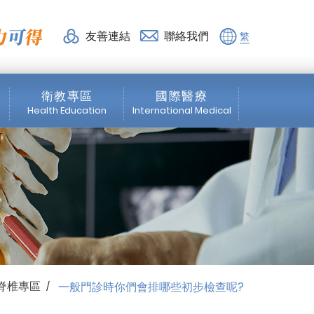
教專區 | 活力得脊椎外科診
友善連結
聯絡我們
繁
衛教專區
國際醫療
Health Education
International Medical
脊椎專區
News
微創脊椎手術
About us
震波專區
Medical Service
骨科專區
Healthcare Services
脊椎專區
一般門診時你們會排哪些初步檢查呢?
/
物理治療
Education Program