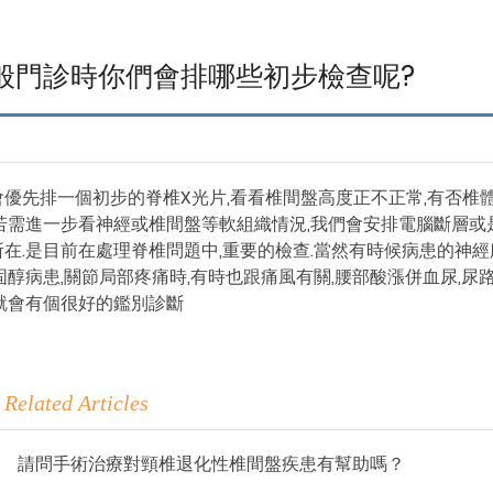
般門診時你們會排哪些初步檢查呢?
優先排一個初步的脊椎X光片,看看椎間盤高度正不正常,有否椎體
若需進一步看神經或椎間盤等軟組織情況,我們會安排電腦斷層或
在.是目前在處理脊椎問題中,重要的檢查.當然有時候病患的神經
固醇病患,關節局部疼痛時,有時也跟痛風有關,腰部酸漲併血尿,
就會有個很好的鑑別診斷
Related Articles
請問手術治療對頸椎退化性椎間盤疾患有幫助嗎？