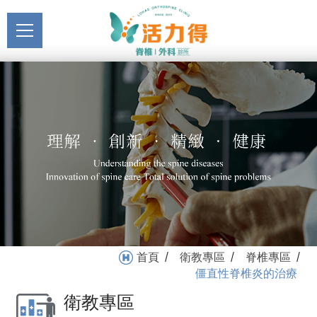
主選單
僵直性脊椎炎的治療_脊椎
關於活力得
專區_衛教專區 | 活力得脊
About
椎外科診所
最新消息
News
醫療服務
Medical Service
門診掛號
Registration
就醫指南
首頁
衛教專區
脊椎專區
/
/
/
Medical Instruction
僵直性脊椎炎的治療
衛教專區
衛教專區
Health Education