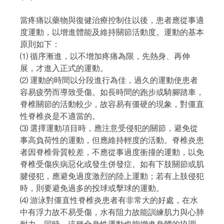
當疼痛以藥物與復健治療控制住以後，患者應從事適
度運動，以增進體能及維持關節活動度。運動的基本
原則如下：
⑴ 循序漸進，以不增加疼痛為限，先熱身、再伸
展，才進入正式的運動。
⑵ 運動的時間以分段進行為佳，過久的運動使患者
容易疲勞而導致受傷。如長時間的跑步或騎腳踏車，
脊椎關節的活動較少，故容易有僵硬的現象，對僵直
性脊椎炎是不適當的。
⑶ 選擇運動項目時，應注意受侵犯的關節，避免從
事高負荷性的運動，但應維持輕度的活動。脊椎炎患
者因脊椎骨質較差，不應從事過度衝撞的運動，以免
脊椎受傷疾病惡化或發生併發症。如有下肢關節或肌
腱侵犯，應避免過度激烈的陸上運動；若有上肢侵犯
時，則要避免過多的投球或擊球的運動。
⑷ 游泳對僵直性脊椎炎患者有非常大的好處，在水
中有浮力故不易受傷，水有阻力故能訓練肌力與心肺