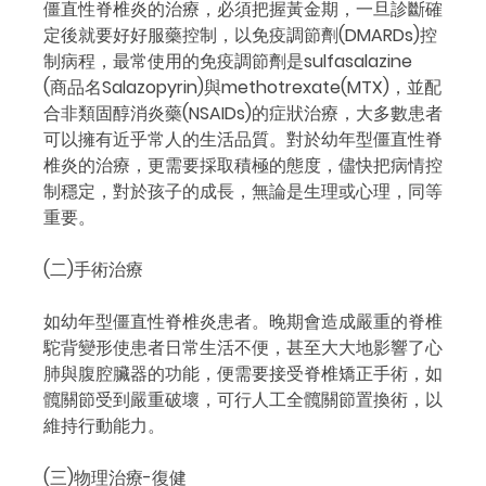
僵直性脊椎炎的治療，必須把握黃金期，一旦診斷確
定後就要好好服藥控制，以免疫調節劑(DMARDs)控
制病程，最常使用的免疫調節劑是sulfasalazine
(商品名Salazopyrin)與methotrexate(MTX)，並配
合非類固醇消炎藥(NSAIDs)的症狀治療，大多數患者
可以擁有近乎常人的生活品質。對於幼年型僵直性脊
椎炎的治療，更需要採取積極的態度，儘快把病情控
制穩定，對於孩子的成長，無論是生理或心理，同等
重要。
(二)手術治療
如幼年型僵直性脊椎炎患者。晚期會造成嚴重的脊椎
駝背變形使患者日常生活不便，甚至大大地影響了心
肺與腹腔臟器的功能，便需要接受脊椎矯正手術，如
髖關節受到嚴重破壞，可行人工全髖關節置換術，以
維持行動能力。
(三)物理治療-復健