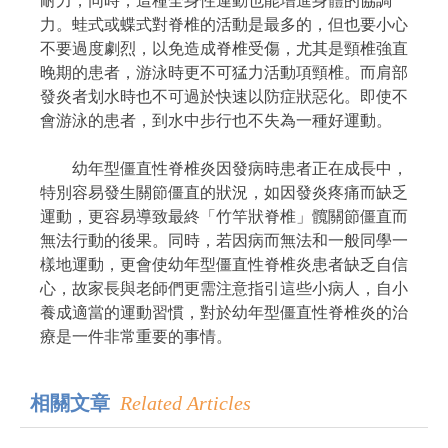
耐力，同時，這種全身性運動也能增進身體的協調
力。蛙式或蝶式對脊椎的活動是最多的，但也要小心
不要過度劇烈，以免造成脊椎受傷，尤其是頸椎強直
晚期的患者，游泳時更不可猛力活動項頸椎。而肩部
發炎者划水時也不可過於快速以防症狀惡化。即使不
會游泳的患者，到水中步行也不失為一種好運動。
幼年型僵直性脊椎炎因發病時患者正在成長中，
特別容易發生關節僵直的狀況，如因發炎疼痛而缺乏
運動，更容易導致最終「竹竿狀脊椎」髖關節僵直而
無法行動的後果。同時，若因病而無法和一般同學一
樣地運動，更會使幼年型僵直性脊椎炎患者缺乏自信
心，故家長與老師們更需注意指引這些小病人，自小
養成適當的運動習慣，對於幼年型僵直性脊椎炎的治
療是一件非常重要的事情。
相關文章
Related Articles