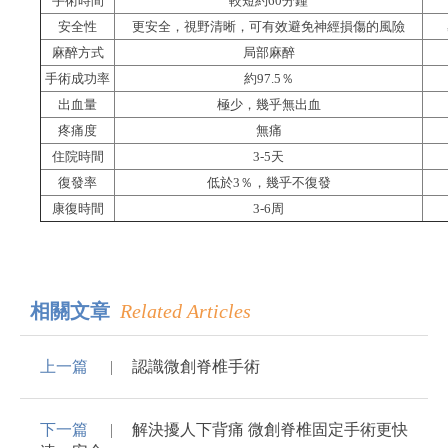
手術時間
較短約
60
分鐘
安全性
更安全，視野清晰，可有效避免神經損傷的風險
麻醉方式
局部麻醉
手術成功率
約
97.5
％
出血量
極少，幾乎無出血
疼痛度
無痛
住院時間
3-5
天
復發率
低於
3
％，幾乎不復發
康復時間
3-6
周
相關文章
Related Articles
上一篇
認識微創脊椎手術
下一篇
解決擾人下背痛 微創脊椎固定手術更快