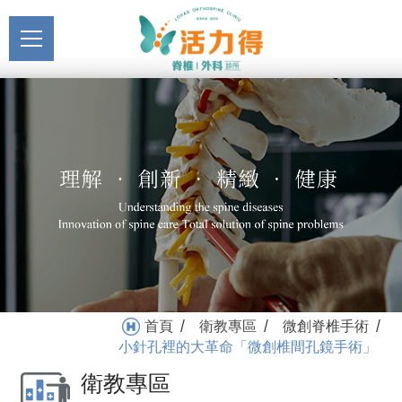
主選單
小針孔裡的大革命「微創
關於活力得
椎間孔鏡手術」_微創脊椎
About
手術_衛教專區 | 活力得脊
最新消息
椎外科診所
News
醫療服務
Medical Service
門診掛號
Registration
就醫指南
首頁
衛教專區
微創脊椎手術
/
/
/
Medical Instruction
小針孔裡的大革命「微創椎間孔鏡手術」
衛教專區
衛教專區
Health Education