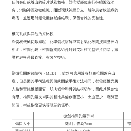
任何突出或脫出的碎片以及髓核，對病變部位進行持續灌洗消
炎，消融神經致敏組織，阻斷環狀神經分支，解除患者軟組織的
疼痛，並運用射頻電極修補纖維環，保留脊椎的完整性。
椎間孔鏡與其他治療比較
與
髓核
機械切除減壓、化學髓核溶解或雷射氣化等間接減壓技術
相比，椎間孔鏡下椎間盤摘除術是針對突出椎間盤碎片切除，減
壓神經根是最直接、有效的技術。
顯微椎間盤鏡技術（
MED
），雖然可應用於各類腰椎間盤突出
症，但是因其手術過程與傳統開放手術方法相同，都需經椎旁肌
入路和實施椎板開窗，肌肉韌帶和骨質結構切除，因此其微創性
有限。椎間孔鏡技術與其相比具備創傷更小，出血更少，麻醉更
簡便，術後恢復更快等明顯的優勢。
微創椎間孔鏡手術
傷口大小
微創，僅為
7mm
需