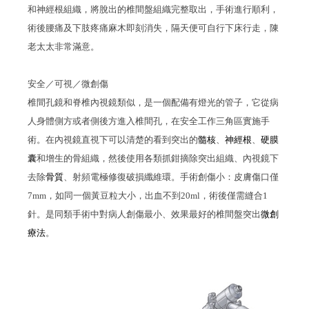
和神經根組織，將脫出的椎間盤組織完整取出，手術進行順利，
術後腰痛及下肢疼痛麻木即刻消失，隔天便可自行下床行走，陳
老太太非常滿意。
安全／可視／微創傷
椎間孔鏡和脊椎內視鏡類似，是一個配備有燈光的管子，它從病
人身體側方或者側後方進入椎間孔，在安全工作三角區實施手
術。在內視鏡直視下可以清楚的看到突出的
髓核
、
神經根
、
硬膜
囊
和增生的骨組織，然後使用各類抓鉗摘除突出組織、內視鏡下
去除
骨質
、射頻電極修復破損纖維環。手術創傷小：皮膚傷口僅
7mm
，如同一個黃豆粒大小，出血不到
20ml
，術後僅需縫合
1
針。是同類手術中對病人創傷最小、效果最好的椎間盤突出
微創
療法
。