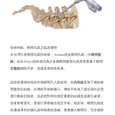
技術特點：椎間孔鏡之臨床優勢
在台灣引進椎間孔鏡技術後，
Joimax
經皮椎間孔鏡（非
椎間盤
鏡
）結合
Tessys
技術成功為許多腰椎間盤突出的患者實施了椎間
盤
髓核
摘除手術，迅速改善病患疼痛。
該技術通過特殊的外側椎間孔入路途徑，在
內
視
鏡
直視下摘除椎
間盤突出組織，比傳統手術創傷小。傳統手術為了接近病灶必需
實行椎板切除術，這必然對脊柱穩定重要的結構造成廣泛破壞，
加速脊椎退化，需進行脊椎融合固定手術。相反地，椎間孔鏡技
術通過專利的擴孔器和相應的器械，逐漸擴大椎間孔，完全摘除