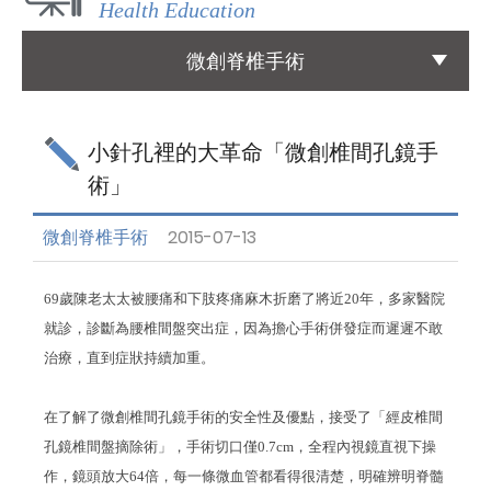
Health Education
國際醫療
微創脊椎手術
International Medical
友善連結
小針孔裡的大革命「微創椎間孔鏡手
Links
術」
聯絡我們
微創脊椎手術
2015-07-13
Contact
69
歲陳老太太被腰痛和下肢疼痛麻木折磨了將近
20
年，多家醫院
就診，診斷為腰椎間盤突出症，因為擔心手術併發症而遲遲不敢
治療，直到症狀持續加重。
在了解了微創椎間孔鏡手術的安全性及優點，接受了「經皮​​椎間
孔鏡椎間盤摘除術」，手術切口僅
0.7cm
，全程內視鏡直視下操
作，鏡頭放大
64
倍，每一條微血管都看得很清楚，明確辨明脊髓