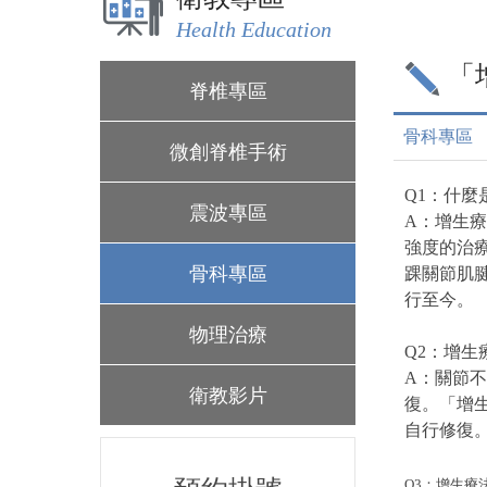
Health Education
「
脊椎專區
骨科專區
微創脊椎手術
Q1：什麼
震波專區
A：增生療
強度的治
骨科專區
踝關節肌腱
行至今。
物理治療
Q2：增生
A：關節
衛教影片
復。「增
自行修復
Q3：增生療