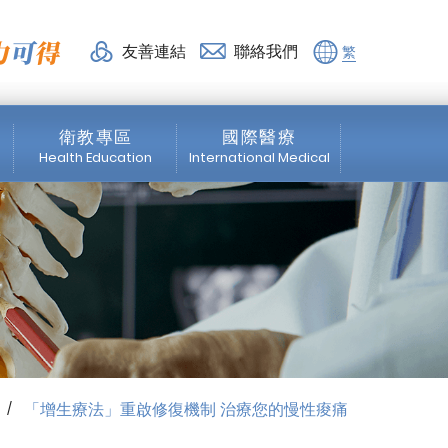
專區_衛教專區 | 活力得脊
友善連結
聯絡我們
繁
衛教專區
國際醫療
Health Education
International Medical
脊椎專區
News
微創脊椎手術
About us
震波專區
Medical Service
骨科專區
Healthcare Services
「增生療法」重啟修復機制 治療您的慢性痠痛
/
物理治療
Education Program