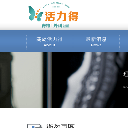
主選單
「增生療法」重啟修復
椎外科診所
關於活力得
最新消息
About
News
診所介紹
全部消息
服務項目
最新公告
交通位置
公開資訊
媒體專區
衛教專區