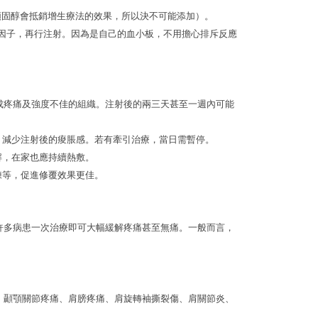
類固醇會抵銷增生療法的效果，所以決不可能添加）。
心出生長因子，再行注射。因為是自己的血小板，不用擔心排斥反應
成疼痛及強度不佳的組織。注射後的兩三天甚至一週內可能
，減少注射後的痠脹感。若有牽引治療，當日需暫停。
解，在家也應持續熱敷。
練等，促進修覆效果更佳。
許多病患一次治療即可大幅緩解疼痛甚至無痛。一般而言，
、顳顎關節疼痛、肩膀疼痛、肩旋轉袖撕裂傷、肩關節炎、