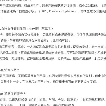
份為高濃度葡萄糖、維生素B12，與少許麻藥以減少疼痛感，絕不含類固醇。（
法為「自體血小板」（PRP，Platelet-rich plasma），需抽血離
病。
法有沒有什麼副作用？有什麼注意事項？
療法」能重啟身體自我修復機制，因此注射處會局部發炎，以促使代謝掉原先造
的感覺（但疼痛與緊繃感會逐漸減輕），此時您可以：
後應立即熱敷、電療。一方面促進血液循環與肌肉收縮，使藥效更好；另一方面
用非消炎止痛藥（有些止痛藥會抵消增生療法療效，若有疑問請詢問醫師）來緩
足夠營養、充足睡眠，宜持續配合復健治療、姿勢矯正、拉筋伸展運動、肌力訓
法的治療次數？
數因不同疾病、不同嚴重度有所不同，也因急慢性與個人反應有所差別，但也有
需重新注射一次，完整療程約三至六次。極嚴重患者可能需要更多次療程。
法的適應症有哪些？
偏頭痛、巴劉氏症候群（頭痛、頭暈、耳鳴、鼻塞、眼窩痛）、頸椎鞭甩症後群
夾擊症後群、五十肩、肩關節盂唇損傷、胸廓出口症後群