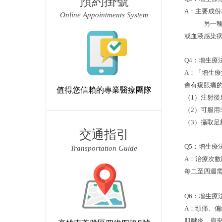
預約掛號
A：主要成
Online Appointments System
另一種增生療
或血液感染
Q4：增生療
A：「增生
會有痠脹痛
值得您信賴的專業醫療團隊
（1）注射
（2）可服
（3）攝取
交通指引
Q5：增生療
Transportation Guide
A：治療次
每二至四週
Q6：增生療
A：頸痛、
肌腱炎、肩