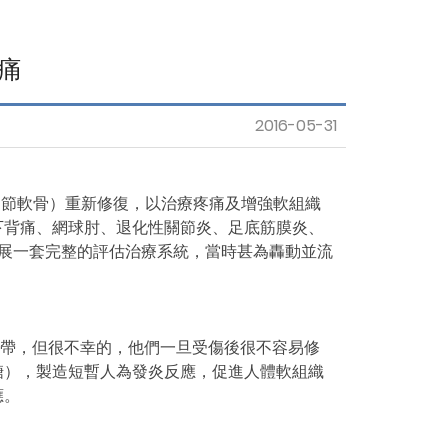
衛教影片
General Resources
痛
Accommodation
2016-05-31
Contact us
帶、關節軟骨）重新修復，以治療疼痛及增強軟組織
下背痛、網球肘、退化性關節炎、足底筋膜炎、
父）所發展一套完整的評估治療系統，當時甚為轟動並流
韌帶，但很不幸的，他們一旦受傷後很不容易修
糖），製造短暫人為發炎反應，促進人體軟組織
應。