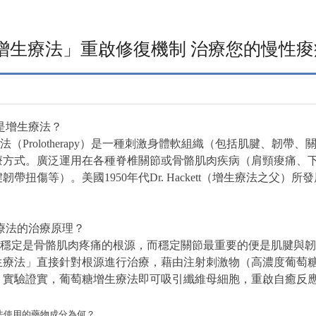
增生療法」重啟修復機制 治療您的慢性痠
是增生療法？
法（Prolotherapy）是一種刺激身體軟組織（包括肌腱、韌
療方式。廣泛運用在各種脊椎關節或骨骼肌肉疾病（肩頸痠痛、
韌帶扭傷等）。美國1950年代Dr. Hackett（增生療法之
療法的治療原理？
不穩定是骨骼肌肉疼痛的根源，而穩定關節最重要的便是肌腱與
生療法」直接針對根源進行治療，藉由注射刺激物（高濃度葡萄
。實驗證實，葡萄糖增生療法即可吸引纖維母細胞，重啟自癒反
法使用的藥物成分為何？