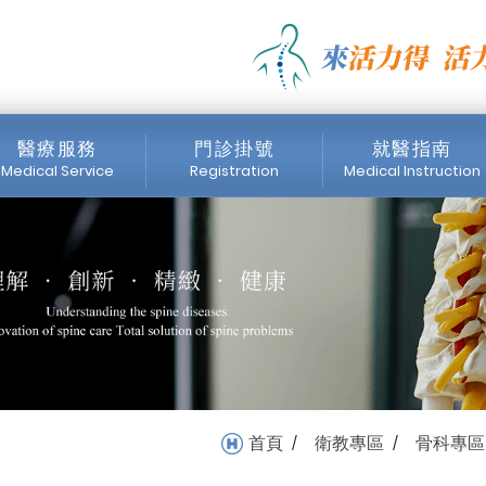
機制 治療您的慢性痠痛_骨科
醫療服務
門診掛號
就醫指南
Medical Service
Registration
Medical Instruction
醫師簡介
門診時間表
掛號注意事項
內視鏡中心
網路掛號
收費標準
醫療設備
首頁
衛教專區
骨科專區
/
/