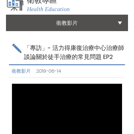
衛教專區
Health Education
國際醫療
International Medical
衛教影片
友善連結
Links
「專訪」- 活力得康復治療中心治療師
談論關於徒手治療的常見問題 EP2
聯絡我們
Contact
衛教影片
2019-06-14