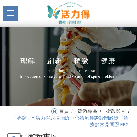
主選單
「專訪」- 活力得康復治療
關於活力得
中心治療師談論關於徒手
About
治療的常見問題 EP2_衛教
最新消息
影片_衛教專區 | 活力得脊
News
椎外科診所
醫療服務
Medical Service
門診掛號
Registration
就醫指南
首頁
衛教專區
衛教影片
/
/
/
Medical Instruction
「專訪」- 活力得康復治療中心治療師談論關於徒手治
療的常見問題 EP2
衛教專區
Health Education