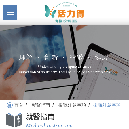
主選單
掛號注意事項_掛號注意事
關於活力得
項_最新消息 | 活力得脊椎
About
外科診所
最新消息
News
醫療服務
Medical Service
門診掛號
Registration
就醫指南
首頁
就醫指南
掛號注意事項
掛號注意事項
/
/
/
Medical Instruction
就醫指南
衛教專區
Medical Instruction
Health Education