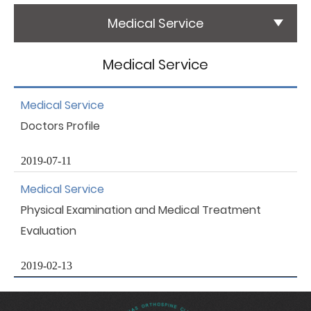
Medical Service
國際醫療
International Medical
Medical Service
友善連結
Medical Service
Links
Doctors Profile
聯絡我們
Contact
2019-07-11
Medical Service
Physical Examination and Medical Treatment
Evaluation
2019-02-13