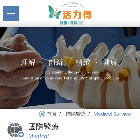
主選單
Medical Service_國際醫
關於活力得
療 | 活力得脊椎外科診所
About
最新消息
News
醫療服務
Medical Service
門診掛號
Registration
就醫指南
首頁
國際醫療
Medical Service
/
/
Medical Instruction
國際醫療
衛教專區
Medical
Health Education