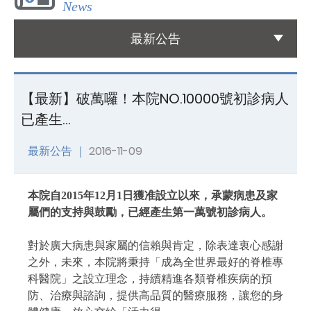
News
國際醫療
最新公告
International Medical
友善連結
【最新】破萬囉！本院NO.10000號初診病人
Links
已產生…
聯絡我們
最新公告 ｜
2016-11-09
Contact
本院自2015年12月1日獲准設立以來，承蒙病患及家
屬們的支持與鼓勵，已經產生第一萬號初診病人。
對於廣大病患與家屬的信賴與肯定，除表達衷心感謝
之外，未來，本院將秉持「成為全世界最好的脊椎專
科醫院」之設立理念，持續精進各類脊椎疾病的預
防、治療與諮詢，提供高品質的醫療服務，讓您的身