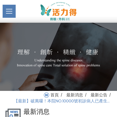
主選單
【最新】破萬囉！本院
關於活力得
NO.10000號初診病人已產
About
生…_最新公告_最新消息 |
最新消息
活力得脊椎外科診所
News
醫療服務
Medical Service
門診掛號
Registration
就醫指南
首頁
最新消息
最新公告
/
/
/
Medical Instruction
【最新】破萬囉！本院NO.10000號初診病人已產生…
最新消息
衛教專區
Health Education