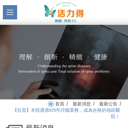
主選單
【狂賀】本院通過105年評
關於活力得
鑑業務，成為合格的地區
About
醫院！_最新公告_最新消
最新消息
息 | 活力得脊椎外科診所
News
醫療服務
Medical Service
門診掛號
Registration
就醫指南
首頁
最新消息
最新公告
/
/
/
Medical Instruction
【狂賀】本院通過105年評鑑業務，成為合格的地區醫
院！
衛教專區
Health Education