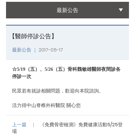
最新公告
國際醫療
International Medical
【醫師停診公告】
友善連結
Links
最新公告 ｜
2017-05-17
聯絡我們
Contact
☆5/19（五）、5/26（五）骨科魏敏雄醫師夜間診各
停診一次
民眾若有就診相關問題，歡迎向本院諮詢。
活力得中山脊椎外科醫院 關心您
上一篇
《免費骨密檢測》免費健康活動5/25登
場