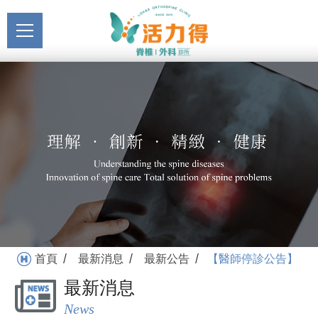
主選單
【醫師停診公告】_最新公
關於活力得
告_最新消息 | 活力得脊椎
About
外科診所
最新消息
News
醫療服務
Medical Service
門診掛號
Registration
就醫指南
首頁
最新消息
最新公告
【醫師停診公告】
/
/
/
Medical Instruction
最新消息
衛教專區
News
Health Education