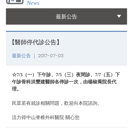
News
國際醫療
最新公告
International Medical
友善連結
【醫師停代診公告】
Links
最新公告 ｜
2017-07-03
聯絡我們
Contact
☆7/3（一）下午診、7/5（三）夜間診、7/7（五）下
午診骨科洪豐建醫師各停診一次，由楊椒喬院長代
理。
民眾若有就診相關問題，歡迎向本院諮詢。
活力得中山脊椎外科醫院 關心您