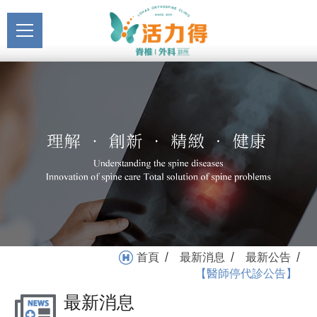
主選單
【醫師停代診公告】_最新
關於活力得
公告_最新消息 | 活力得脊
About
椎外科診所
最新消息
News
醫療服務
Medical Service
門診掛號
Registration
就醫指南
首頁
最新消息
最新公告
/
/
/
Medical Instruction
【醫師停代診公告】
最新消息
衛教專區
Health Education