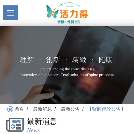
主選單
【醫師停診公告】_最新公
關於活力得
告_最新消息 | 活力得脊椎
About
外科診所
最新消息
News
醫療服務
Medical Service
門診掛號
Registration
就醫指南
首頁
最新消息
最新公告
【醫師停診公告】
/
/
/
Medical Instruction
最新消息
衛教專區
News
Health Education