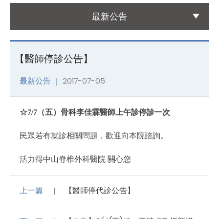
最新公告
國際醫療
International Medical
【醫師停診公告】
友善連結
Links
最新公告 ｜
2017-07-05
聯絡我們
Contact
☆7/7（五）骨科李佳霖醫師上午診停診一次
民眾若有就診相關問題，歡迎向本院諮詢。
活力得中山脊椎外科醫院 關心您
上一篇
【醫師停代診公告】