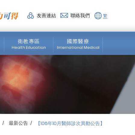
息 | 活力得脊椎外科診所
友善連結
聯絡我們
繁
衛教專區
國際醫療
Health Education
International Medical
脊椎專區
News
微創脊椎手術
About us
震波專區
Medical Service
骨科專區
Healthcare Services
最新公告
【106年10月醫師診次異動公告】
/
/
物理治療
Education Program