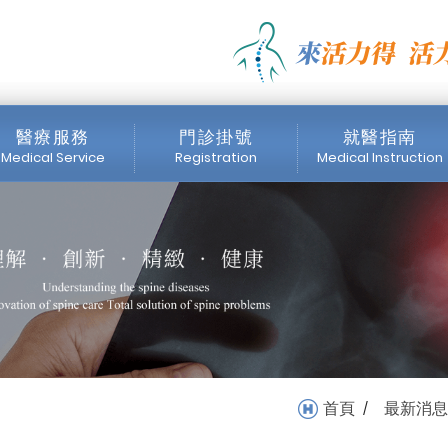
次異動公告】_最新公告_最新消
醫療服務
門診掛號
就醫指南
Medical Service
Registration
Medical Instruction
醫師簡介
門診時間表
掛號注意事項
內視鏡中心
網路掛號
收費標準
醫療設備
首頁
最新消息
/