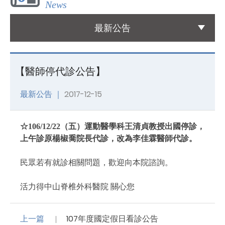
News
國際醫療
最新公告
International Medical
友善連結
【醫師停代診公告】
Links
最新公告 ｜
2017-12-15
聯絡我們
Contact
☆106/12/22（五）運動醫學科王清貞教授出國停診，
上午診原楊椒喬院長代診，改為李佳霖醫師代診。
民眾若有就診相關問題，歡迎向本院諮詢。
活力得中山脊椎外科醫院 關心您
上一篇
107年度國定假日看診公告