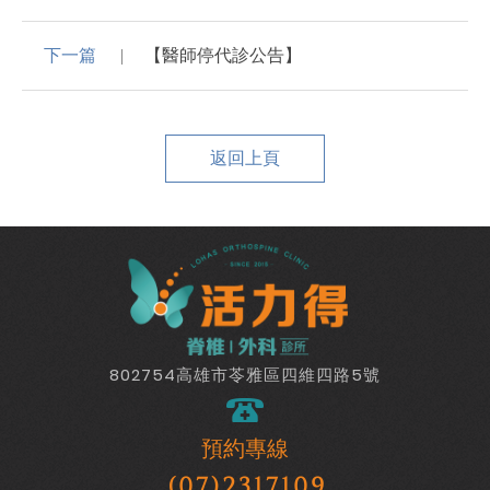
下一篇
【醫師停代診公告】
返回上頁
802754高雄市苓雅區四維四路5號
預約專線
(07)2317109