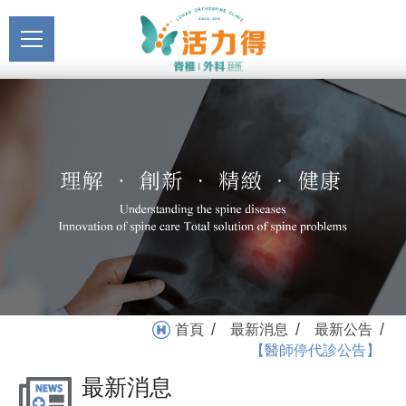
主選單
【醫師停代診公告】_最新
關於活力得
公告_最新消息 | 活力得脊
About
椎外科診所
最新消息
News
醫療服務
Medical Service
門診掛號
Registration
就醫指南
首頁
最新消息
最新公告
/
/
/
Medical Instruction
【醫師停代診公告】
最新消息
衛教專區
Health Education