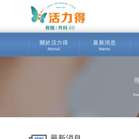
主選單
【228看診公告】_最
關於活力得
最新消息
About
News
診所介紹
全部消息
服務項目
最新公告
交通位置
公開資訊
媒體專區
最新消息