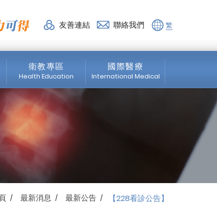
脊椎外科診所
友善連結
聯絡我們
繁
衛教專區
國際醫療
Health Education
International Medical
脊椎專區
News
微創脊椎手術
About us
震波專區
Medical Service
骨科專區
Healthcare Services
頁
最新消息
最新公告
【228看診公告】
/
/
/
物理治療
Education Program