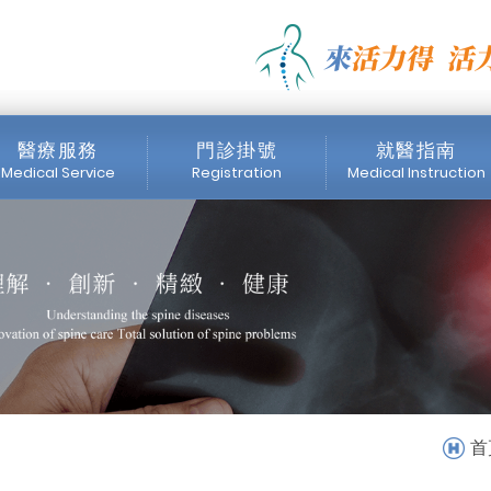
新公告_最新消息 | 活力得
醫療服務
門診掛號
就醫指南
Medical Service
Registration
Medical Instruction
醫師簡介
門診時間表
掛號注意事項
內視鏡中心
網路掛號
收費標準
醫療設備
首