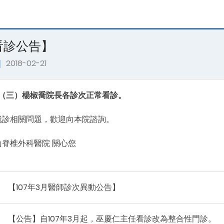
看診公告】
｜
2018-02-21
2/28（三）楊椒喬院長各診次正常看診。
就診相關問題，歡迎向本院諮詢。
脊椎外科醫院 關心您
【107年3月醫師診次異動公告】
【公告】自107年3月起，巫慶仁主任看診改為整合性門診。