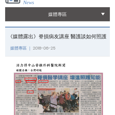
News
國際醫療
媒體專區
International Medical
友善連結
《媒體露出》脊損病友講座 醫護談如何照護
Links
媒體專區 ｜
2018-06-25
聯絡我們
Contact