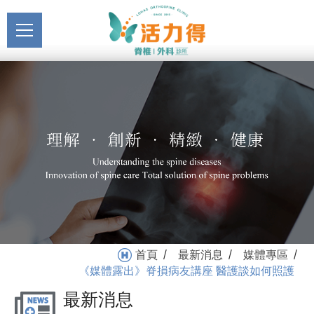
主選單
《媒體露出》脊損病友講
關於活力得
座 醫護談如何照護_媒體專
About
區_最新消息 | 活力得脊椎
最新消息
外科診所
News
醫療服務
Medical Service
門診掛號
Registration
就醫指南
首頁
最新消息
媒體專區
/
/
/
Medical Instruction
《媒體露出》脊損病友講座 醫護談如何照護
最新消息
衛教專區
Health Education