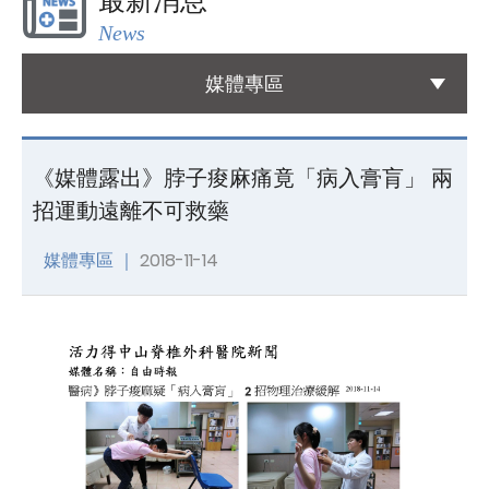
最新消息
News
國際醫療
International Medical
媒體專區
友善連結
Links
《媒體露出》脖子痠麻痛竟「病入膏肓」 兩
招運動遠離不可救藥
聯絡我們
Contact
媒體專區 ｜
2018-11-14