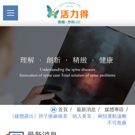
主選單
《媒體露出》脖子痠麻痛
關於活力得
竟「病入膏肓」 兩招運動
About
遠離不可救藥_媒體專區_
最新消息
最新消息 | 活力得脊椎外科
News
診所
醫療服務
Medical Service
門診掛號
Registration
就醫指南
首頁
最新消息
媒體專區
/
/
/
Medical Instruction
《媒體露出》脖子痠麻痛竟「病入膏肓」 兩招運動遠離
不可救藥
衛教專區
Health Education