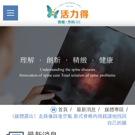
主選單
《媒體露出》走路像踩進
關於活力得
空氣 新式脊椎內視鏡讓他
About
找回自己的腿_媒體專區_
最新消息
最新消息 | 活力得脊椎外科
News
診所
醫療服務
Medical Service
門診掛號
Registration
就醫指南
首頁
最新消息
媒體專區
/
/
/
Medical Instruction
《媒體露出》走路像踩進空氣 新式脊椎內視鏡讓他找回
自己的腿
衛教專區
Health Education