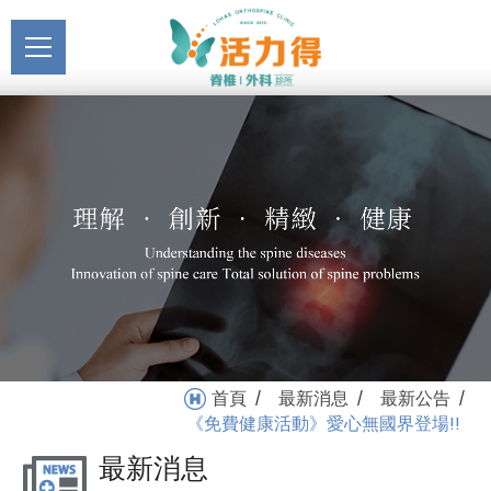
主選單
《免費健康活動》愛心無
關於活力得
國界登場!!_最新公告_最新
About
消息 | 活力得脊椎外科診所
最新消息
News
醫療服務
Medical Service
門診掛號
Registration
就醫指南
首頁
最新消息
最新公告
/
/
/
Medical Instruction
《免費健康活動》愛心無國界登場!!
最新消息
衛教專區
Health Education