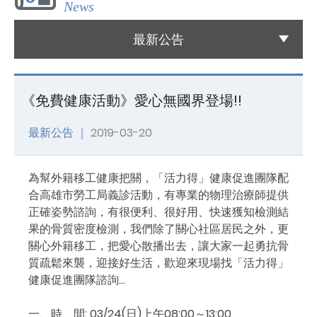
News
國際醫療
最新公告
International Medical
友善連結
《免費健康活動》愛心無國界登場!!
Links
最新公告 ｜
2019-03-20
聯絡我們
Contact
為幫外籍移工健康把關，「活力得」健康促進團隊配
合高雄市勞工局義診活動，有專業的物理治療師提供
正確姿勢諮詢，有很便利、很好用、快速獲知檢測結
果的骨質密度檢測，我們除了關心社區居民之外，更
關心外籍移工，把愛心散播出去，讓大家一起勇抗骨
質疏鬆來襲，迎接好生活，歡迎來現場找「活力得」
健康促進團隊諮詢…
一、時 間: 03/24(日)上午08:00～13:00