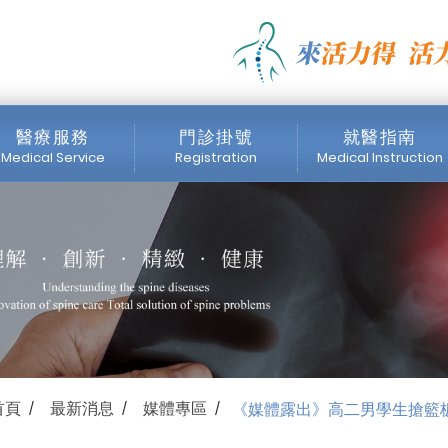
生搶籃板扭傷腳踝 高市活
 | 活力得脊椎外科診所
醫療服務
門診掛號
就醫指南
Medical Service
Registration
Medical Instruction
醫師簡介
門診時間表
掛號注意事項
內視鏡中心
網路掛號
收費標準
醫療設備
首頁
最新消息
媒體專區
《媒體露出》高二男學生搶籃
/
/
/