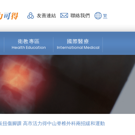
力得中山脊椎外科兩招緩和運
友善連結
聯絡我們
繁
衛教專區
國際醫療
Health Education
International Medical
脊椎專區
News
微創脊椎手術
About us
震波專區
Medical Service
骨科專區
Healthcare Services
板扭傷腳踝 高市活力得中山脊椎外科兩招緩和運動
物理治療
Education Program