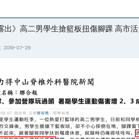
露出》高二男學生搶籃板扭傷腳踝 高市
｜
2019-07-29