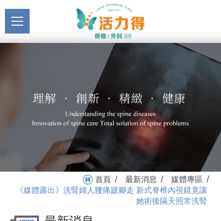
主選單
《媒體露出》洗腎婦人腰
關於活力得
痛跛腳走 新式脊椎內視鏡
About
竟讓她術後隔天照常洗腎_
最新消息
媒體專區_最新消息 | 活力
News
得脊椎外科診所
醫療服務
Medical Service
門診掛號
Registration
就醫指南
首頁
最新消息
媒體專區
/
/
/
Medical Instruction
《媒體露出》洗腎婦人腰痛跛腳走 新式脊椎內視鏡竟讓
她術後隔天照常洗腎
衛教專區
Health Education