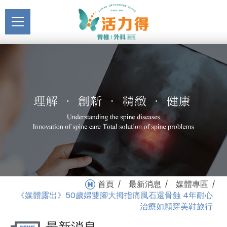
主選單
《媒體露出》50歲婦雙腳
關於活力得
大拇指痛風石還骨蝕 4年耐
About
心治療如願穿美鞋旅行_媒
最新消息
體專區_最新消息 | 活力得
News
脊椎外科診所
醫療服務
Medical Service
門診掛號
Registration
就醫指南
首頁
最新消息
媒體專區
/
/
/
Medical Instruction
《媒體露出》50歲婦雙腳大拇指痛風石還骨蝕 4年耐心
治療如願穿美鞋旅行
衛教專區
Health Education