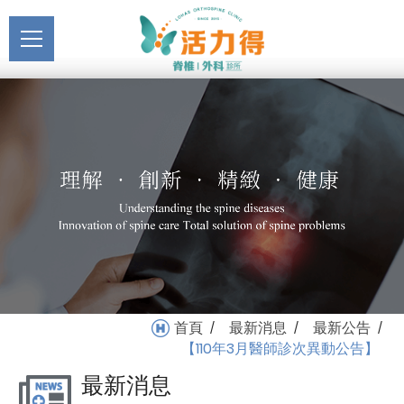
主選單
【110年3月醫師診次異動公
關於活力得
告】_最新公告_最新消息 |
About
活力得脊椎外科診所
最新消息
News
醫療服務
Medical Service
門診掛號
Registration
就醫指南
首頁
最新消息
最新公告
/
/
/
Medical Instruction
【110年3月醫師診次異動公告】
最新消息
衛教專區
Health Education