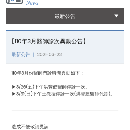
News
國際醫療
最新公告
International Medical
友善連結
【110年3月醫師診次異動公告】
Links
最新公告 ｜
2021-03-23
聯絡我們
Contact
110年3月份醫師門診時間異動如下：
▶3/26(五)下午洪豐健醫師停診一次。
▶3/31(日)下午王教授停診一次(洪豐建醫師代診)。
造成不便敬請見諒