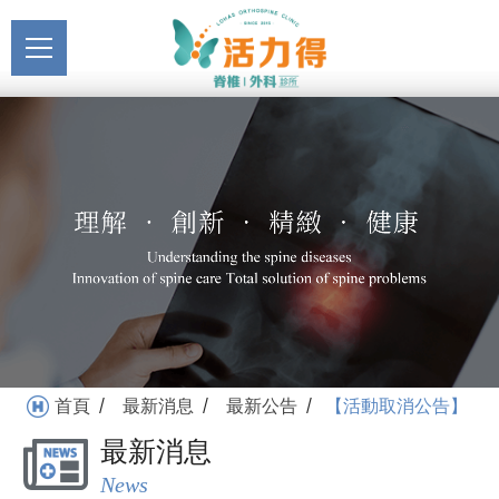
主選單
【活動取消公告】_最新公
關於活力得
告_最新消息 | 活力得脊椎
About
外科診所
最新消息
News
醫療服務
Medical Service
門診掛號
Registration
就醫指南
首頁
最新消息
最新公告
【活動取消公告】
/
/
/
Medical Instruction
最新消息
衛教專區
News
Health Education