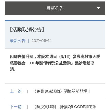
最新公告
國際醫療
International Medical
【活動取消公告】
友善連結
Links
最新公告 ｜
2021-05-14
聯絡我們
因應疫情升溫，
本院
本週日
（5/16）參與
高雄市天愛
Contact
慈善協會「
年關懷弱勢公益活動」義診活動取
110
消。
上一篇
《免費健康活動》關懷弱勢登場!!
下一篇
【防疫實聯制，掃描QR CODE加速幫