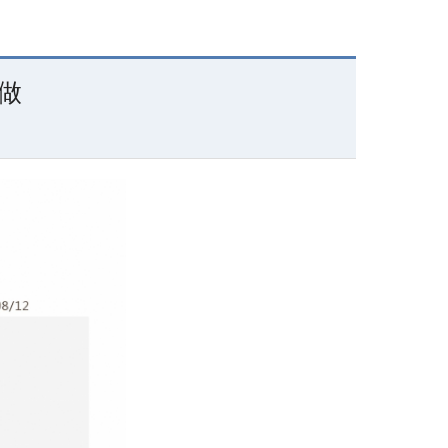
衛教影片
General Resources
做
Accommodation
Contact us