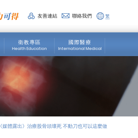
媒體專區_最新消息 | 活力
友善連結
聯絡我們
繁
衛教專區
國際醫療
Health Education
International Medical
脊椎專區
News
微創脊椎手術
About us
震波專區
Medical Service
骨科專區
Healthcare Services
《媒體露出》治療股骨頭壞死 不動刀也可以這麼做
物理治療
Education Program