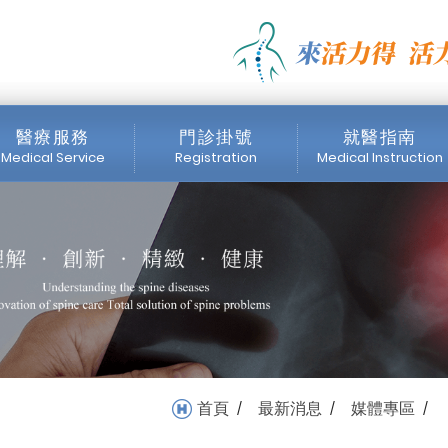
頭壞死 不動刀也可以這麼做_
醫療服務
門診掛號
就醫指南
Medical Service
Registration
Medical Instruction
醫師簡介
門診時間表
掛號注意事項
內視鏡中心
網路掛號
收費標準
醫療設備
首頁
最新消息
媒體專區
/
/
/