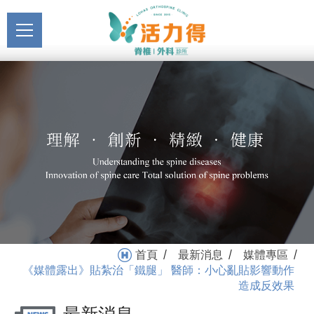
主選單
《媒體露出》貼紮治「鐵
關於活力得
腿」 醫師：小心亂貼影響
About
動作 造成反效果_媒體專區
最新消息
_最新消息 | 活力得脊椎外
News
科診所
醫療服務
Medical Service
門診掛號
Registration
就醫指南
首頁
最新消息
媒體專區
/
/
/
Medical Instruction
《媒體露出》貼紮治「鐵腿」 醫師：小心亂貼影響動作
造成反效果
衛教專區
Health Education