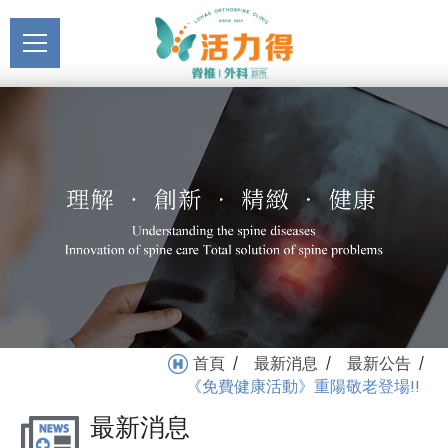
主選單
《免費健康活動》重陽敬
關於活力得
老登場!!_最新公告_最新消
About
息 | 活力得脊椎外科診所
最新消息
News
醫療服務
Medical Service
門診掛號
Registration
就醫指南
首頁
最新消息
最新公告
/
/
/
Medical Instruction
《免費健康活動》重陽敬老登場!!
最新消息
衛教專區
Health Education