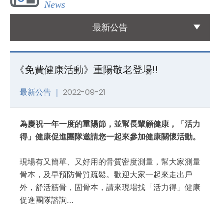
News
國際醫療
最新公告
International Medical
友善連結
《免費健康活動》重陽敬老登場!!
Links
最新公告 ｜
2022-09-21
聯絡我們
Contact
為慶祝一年一度的重陽節
，並
幫長輩顧健康，「活力
得」健康促進團隊邀請您一起來參加健康關懷活動。
現場有又簡單
、又
好用的骨質密度測量，幫大家測量
骨本
，及早預防骨質疏鬆。
歡迎大家一起來走出戶
外
，
舒活筋骨，固骨本，請來現場找「活力得」健康
促進團隊諮詢…