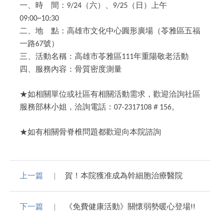
一、時
間：
（六）
、
（日）
上午
9/24
9/25
09:00~10:30
二、地
點：高雄市文化中心圓形廣場
（
苓雅區五福
一路
號
）
67
三、活動名稱：高雄市苓雅區
年重陽敬老活動
111
四、服務內容：骨質密度測量
★如相關單位或社區有相關活動需求，歡迎洽詢社區
服務部林小姐，洽詢電話：
＃
。
07-2317108
156
★如有相關骨脊椎問題都歡迎向本院諮詢
上一篇
賀！本院獲准成為幹細胞治療醫院
下一篇
《免費健康活動》關懷弱勢暖心登場!!