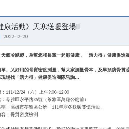
健康活動》天寒送暖登場!!
｜
2022-12-20
，天氣冷颼颼
，
為幫您和長輩一起顧健康，「活力得」健康促進
簡單、又好用的骨質密度測量，幫大家測量骨本，及早預防骨質
來現場找「活力得」健康促進團隊諮詢…
間：
（
六
）
上午
111/12/24
9:00~12:00
點：苓雅區永平路
號
（
苓雅區萬應公廟前
）
35
名稱：高雄市苓雅區公所
「
年寒冬送暖關懷活動
」
111
內容：骨質密度檢測
單位或社區有相關活動需求，歡迎洽詢社區服務部林小姐，洽詢