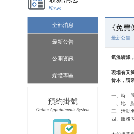
News
全部消息
《免費
最新公告 
最新公告
氣溫驟降
公開資訊
現場有又
媒體專區
骨本，請
一、時
預約掛號
二、地
Online Appointments System
三、活動
四、服務
★如相關