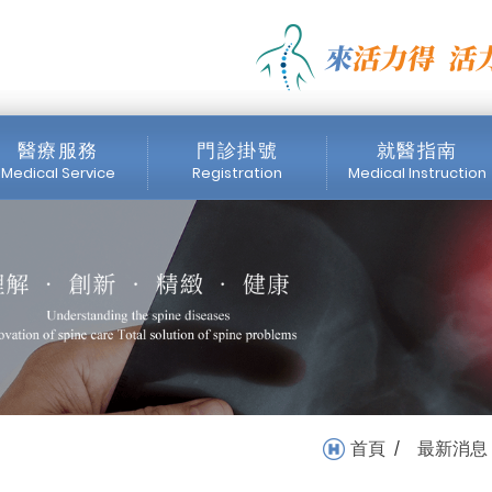
暖登場!!_最新公告_最新消
醫療服務
門診掛號
就醫指南
Medical Service
Registration
Medical Instruction
醫師簡介
門診時間表
掛號注意事項
內視鏡中心
網路掛號
收費標準
醫療設備
首頁
最新消息
/