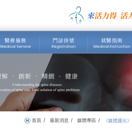
人下肢循環差 治療師授3式
外科診所
醫療服務
門診掛號
就醫指南
Medical Service
Registration
Medical Instruction
醫師簡介
門診時間表
掛號注意事項
內視鏡中心
網路掛號
收費標準
醫療設備
首頁
最新消息
媒體專區
《媒體露出》
/
/
/