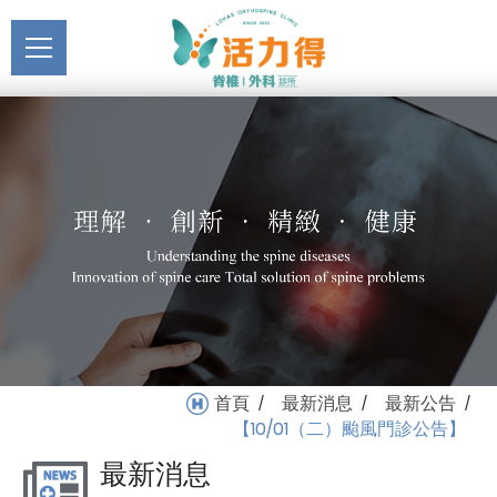
主選單
【10/01（二）颱風門診公
關於活力得
告】_最新公告_最新消息 |
About
活力得脊椎外科診所
最新消息
News
醫療服務
Medical Service
門診掛號
Registration
就醫指南
首頁
最新消息
最新公告
/
/
/
Medical Instruction
【10/01（二）颱風門診公告】
最新消息
衛教專區
Health Education