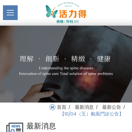
主選單
【10/04（五）颱風門診公
關於活力得
告】_最新公告_最新消息 |
About
活力得脊椎外科診所
最新消息
News
醫療服務
Medical Service
門診掛號
Registration
就醫指南
首頁
最新消息
最新公告
/
/
/
Medical Instruction
【10/04（五）颱風門診公告】
最新消息
衛教專區
Health Education