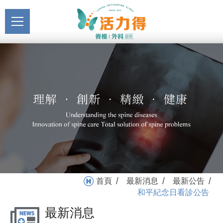
主選單
和平紀念日看診公告_最新
關於活力得
公告_最新消息 | 活力得脊
About
椎外科診所
最新消息
News
醫療服務
Medical Service
門診掛號
Registration
就醫指南
首頁
最新消息
最新公告
/
/
/
Medical Instruction
和平紀念日看診公告
最新消息
衛教專區
Health Education