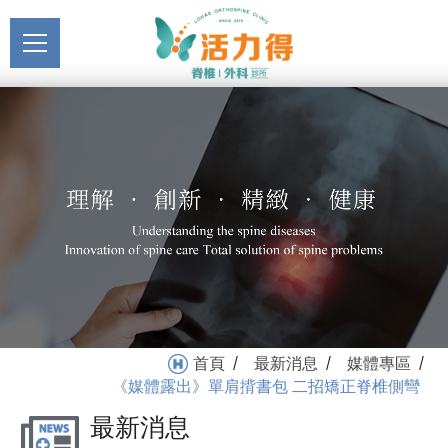
主選單
《媒體露出》單肩揹書包
關於活力得
二招矯正脊椎側彎_媒體專
About
區_最新消息 | 活力得脊椎
最新消息
外科診所
News
醫療服務
Medical Service
門診掛號
Registration
就醫指南
首頁
最新消息
媒體專區
/
/
/
Medical Instruction
《媒體露出》單肩揹書包 二招矯正脊椎側彎
最新消息
衛教專區
Health Education