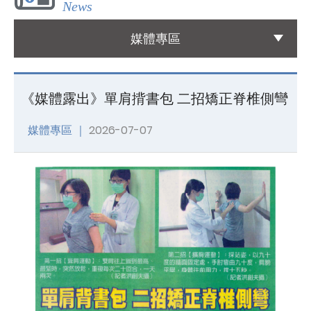
News
國際醫療
媒體專區
International Medical
友善連結
《媒體露出》單肩揹書包 二招矯正脊椎側彎
Links
媒體專區 ｜
2026-07-07
聯絡我們
Contact